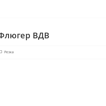
Флюгер ВДВ
убрика
Резка
аписи: