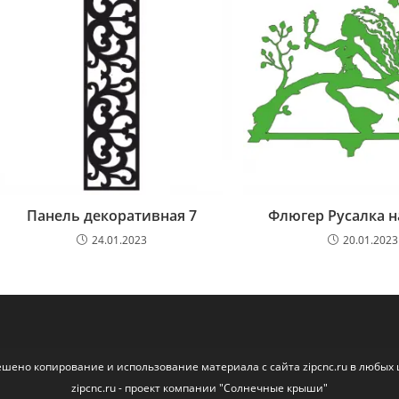
Панель декоративная 7
Флюгер Русалка н
24.01.2023
20.01.2023
ешено копирование и использование материала с сайта zipcnc.ru в любых 
zipcnc.ru - проект компании "Солнечные крыши"