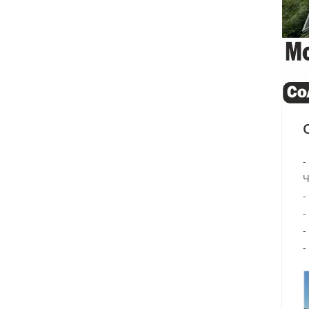
-
-
-
-
-