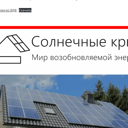
люгер ВДВ
Скачать