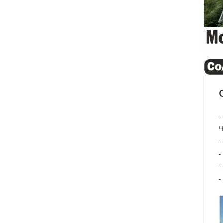
-
-
-
-
-