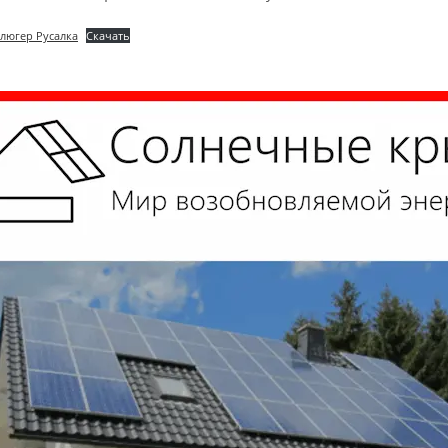
люгер Русалка
Скачать