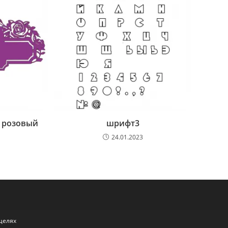
а розовый
шрифт3
24.01.2023
целях