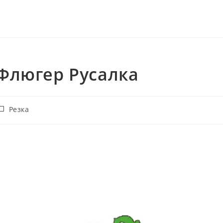
Флюгер Русалка
убрика
Резка
аписи: