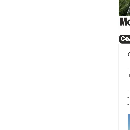
-
-
-
-
-