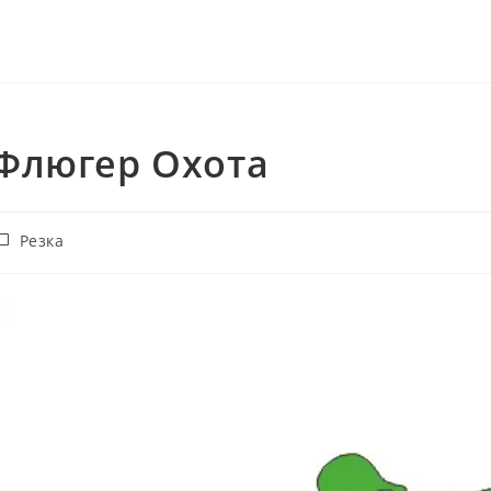
Флюгер Охота
убрика
Резка
аписи: