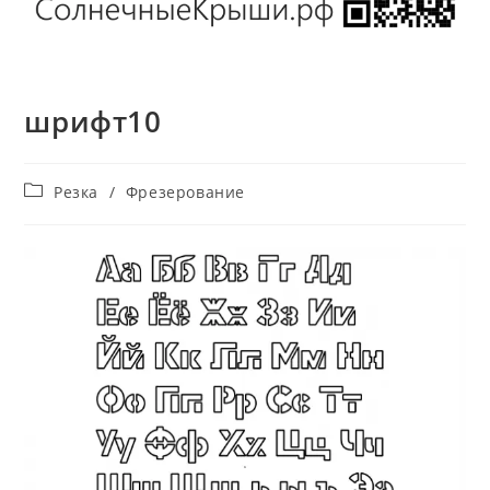
шрифт10
Рубрика
Резка
/
Фрезерование
записи: