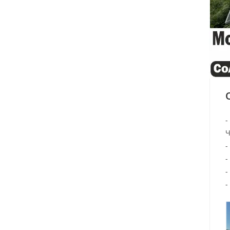
-
-
-
-
-