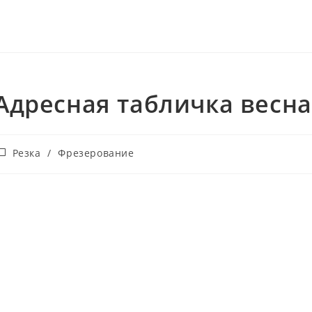
Адресная табличка весна
убрика
Резка
/
Фрезерование
аписи: