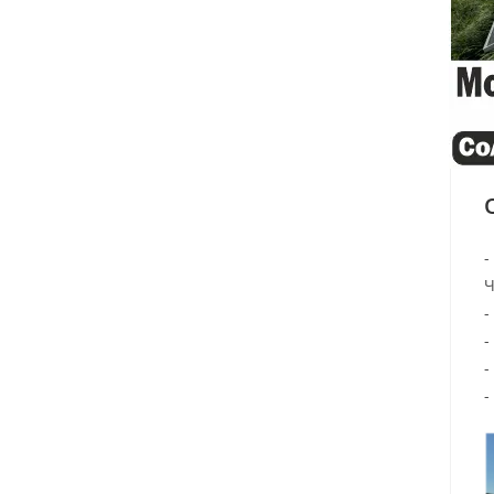
-
-
-
-
-