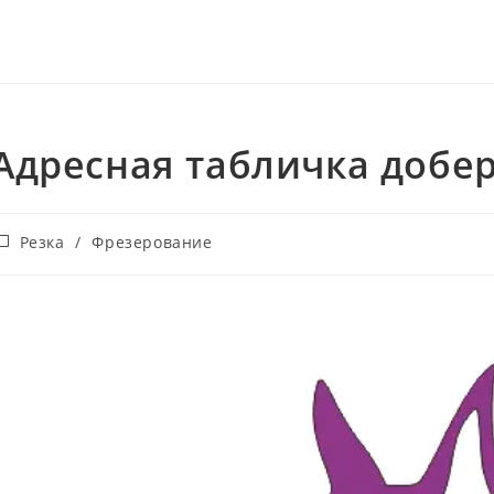
Адресная табличка добе
убрика
Резка
/
Фрезерование
аписи: