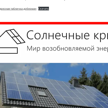
дресная табличка доберман
Скачать